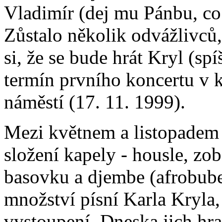
Vladimír (dej mu Pánbu, co s
Zůstalo několik odvážlivců, k
si, že se bude hrát Kryl (spí
termín prvního koncertu v 
náměstí (17. 11. 1999).
Mezi květnem a listopadem 
složení kapely - housle, zob
basovku a djembe (afrobube
množství písní Karla Kryla,
vystoupení. Dneska jich hra