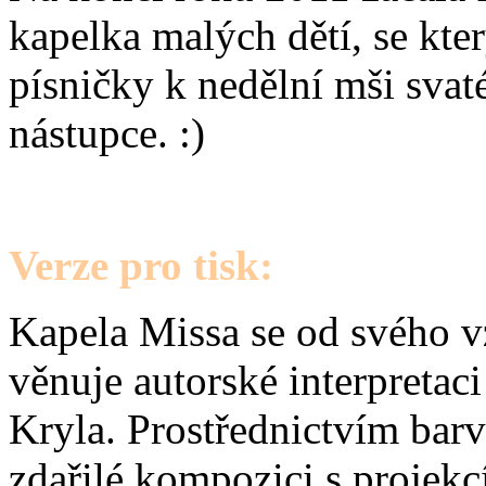
kapelka malých dětí, se kt
písničky k nedělní mši svat
nástupce. :)
Verze pro tisk:
Kapela Missa se od svého v
věnuje autorské interpretac
Kryla. Prostřednictvím bar
zdařilé kompozici s projekc